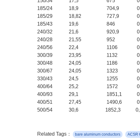
150/34
17,5
675
0
185/24
18,9
704,9
0
185/29
18,82
727,9
0
185/43
19,6
846
0
240/32
21,6
920,9
0
240/28
21,55
952
0
240/56
22,4
1106
0
300/39
23,95
1132
0
300/48
24,05
1186
0
300/67
24,05
1323
0
330/43
24,5
1255
0
400/64
25,2
1572
0
400/93
29,1
1851,1
0
400/51
27,45
1490,6
0
500/54
30,6
1852,3
0
Related Tags：
bare aluminum conductors
ACSR 