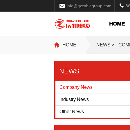
info@qzcablegroup.com
8
HOME
HOME
NEWS >
COM
NEWS
Company News
Industry News
Other News