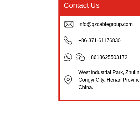
Contact Us
info@qzcablegroup.com
+86-371-61176830
8618625503172
West Industrial Park, Zhuli
Gongyi City, Henan Provinc
China.