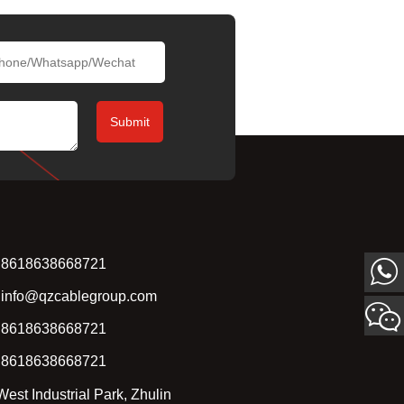
Submit
8618638668721
info@qzcablegroup.com
8618638668721
8618638668721
West Industrial Park, Zhulin