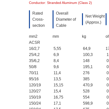
Conductor: Stranded Aluminum (Class 2)
Rated
Overall
Net Weight
Cross-
Diameter of
(Approx.)
section
Cable
mm2
mm
kg
o
ACSR
16/2,7
5,55
64,9
1
25/4,2
6,9
100,3
1
35/6,2
8,4
148
0
50/8
9,6
195,1
0
70/11
11,4
276
0
95/16
13,5
385
0
120/19
15,15
470,9
0
120/27
15,4
528
0
150/19
16,75
554
0
150/24
17,1
598,9
0