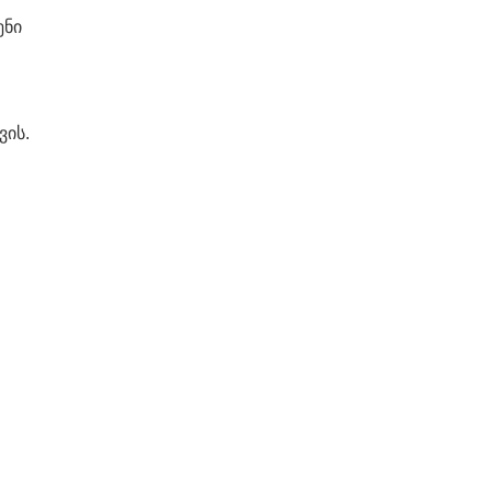
ენი
ვის.