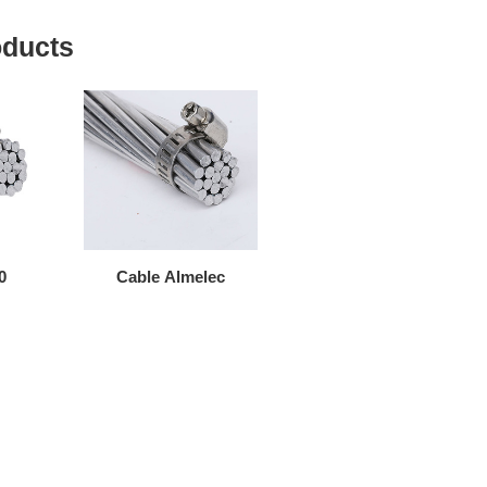
oducts
0
Cable ​Almelec
AAAC 6201